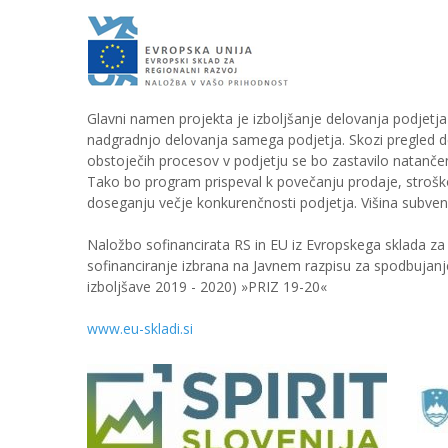
Glavni namen projekta je izboljšanje delovanja podjetja
nadgradnjo delovanja samega podjetja. Skozi pregled del
obstoječih procesov v podjetju se bo zastavilo natanče
Tako bo program prispeval k povečanju prodaje, stroškov
doseganju večje konkurenčnosti podjetja. Višina subvenc
Naložbo sofinancirata RS in EU iz Evropskega sklada za 
sofinanciranje izbrana na Javnem razpisu za spodbujanje
izboljšave 2019 - 2020) »PRIZ 19-20«
www.eu-skladi.si