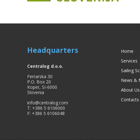
Headquarters
Home
Services
Centralog d.o.o.
Sailing S
Ferrarska 30
News & 
P.O. Box 20
Koper, SI-6000
About Us
Slovenia
Contacts
info@centralog.com
T: +386 5 6106000
F: +386 5 6106048